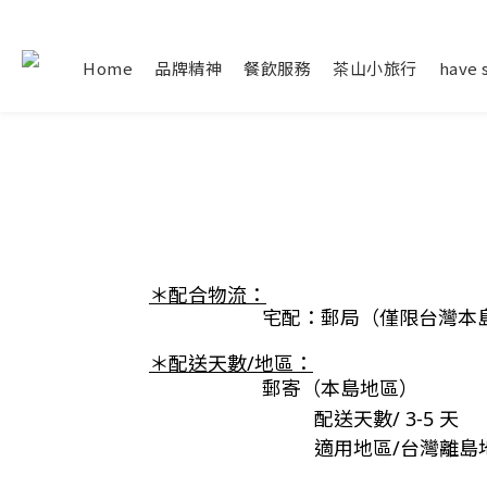
Home
品牌精神
餐飲服務
茶山小旅行
have 
＊配合物流：
宅配：郵局
（僅限台灣本
＊配送天數/地區：
郵寄（本島地區）
配送天數/ 3-5
天
適用地區/台灣離島