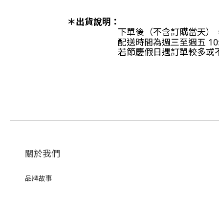
＊出貨說明：
下單後（不含訂購當天），約
配送時間為
週三至週五 10
若節慶假日遇訂單較多或
關於我們
品牌故事