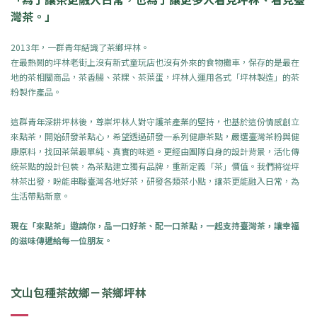
灣茶。」
2013年，一群青年結識了茶鄉坪林。
在最熱鬧的坪林老街上沒有新式童玩店也沒有外來的食物攤車，保存的是最在
地的茶相關商品，茶香腸、茶粿、茶葉蛋，坪林人運用各式「坪林製造」的茶
粉製作產品。
這群青年深耕坪林後，
尊崇坪林人對守護茶產業的堅持，也
基於這份情感創立
來點茶，開始研發茶點心，
希望透過研發一系列健康茶點，嚴選臺灣茶粉與健
康原料，找回茶葉最單純、真實的味道。更經由團隊自身的設計背景，活化傳
統茶點的設計包裝，為茶點建立獨有品牌，重新定義「茶」價值。
我們將從坪
林茶出發，盼能串聯臺灣各地好茶，研發各類茶小點，讓茶更能融入日常，為
生活帶點新意。
現在「來點茶」邀請你，
品一口好茶、配一口茶點，一起支持臺灣茶，讓幸福
的滋味傳遞給每一位朋友。
文山包種茶故鄉－茶鄉坪林