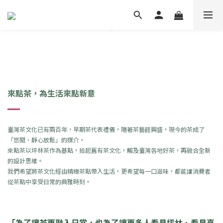
來點茶，為生活來點新意
臺灣茶文化已有兩百年，早期茶代表禮儀，隨著茶藝館興盛，現今的茶成了
「悠閒、靜心放鬆」的媒介。
來點茶以坪林茶作為基點，拾起舊有茶文化，觸及臺灣各地好茶，再融合全新
的設計思維。
我們希望將茶文化經由精緻茶點帶入生活，更希望每一口滋味，都能讓消費者
從茶點中享受日常的典雅時刻。
「為了讓茶更融入日常，也為了讓更多人看見坪林、看見臺