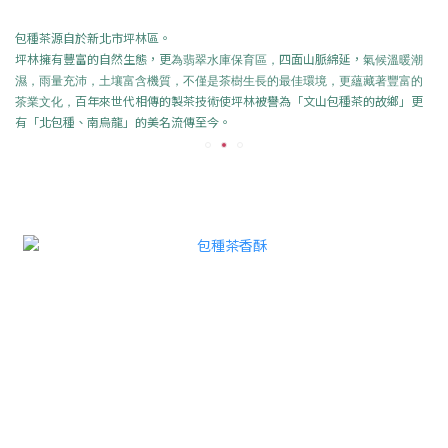
包種茶源自於新北市坪林區。
坪林擁有豐富的自然生態，更
四面山脈綿延，
為翡翠水庫保育區，
氣候溫暖潮
濕，雨量充沛，土壤富含機質，不僅是茶樹生長的最佳環境，更蘊藏著豐富的
百年來世代相傳的製茶技術使坪林被譽為「文山包種茶的故鄉」更
茶業文化，
有「北包種、南烏龍」的美名流傳至今。