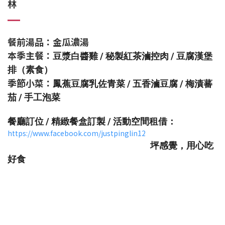
林
餐前湯品：金瓜濃湯
本季主餐：
豆漿白醬雞 / 秘製紅茶滷控肉 / 豆腐漢堡
排（素食）
季節小菜：
鳳蕉豆腐乳佐青菜 / 五香滷豆腐 / 梅漬蕃
茄 / 手工泡菜
餐廳訂位 /
精緻餐盒訂製 / 活動空間租借
：
https://www.facebook.com/justpinglin12
坪感覺，用心吃
好食