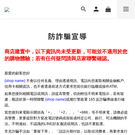
防詐騙宣導
商店建置中，以下資訊尚未受更新，可能並不適用於您
的購物體驗；若有任何疑問請與店家聯繫確認。
親愛的顧客您好
{shop name}
不會以任何名義、理由透過簡訊、電話向您索取相關金融帳戶、
信用卡相關資訊，也不會透過前述方式要求您前往銀行臨櫃或操作ATM。
如果您接到相關電話或簡訊，請提高警覺，切勿輕信不明來電指示，若有疑
慮，敬請於第一時間聯繫
{shop name}
或撥打警政署 165 反詐騙專線進行確
認。
當您接到來電顯示開頭為「+」、「+2」、」「+886」等不明來電，請務必提
高警覺，更要提防對方竄改電話號碼或假裝成特定公司、銀行、司法機關的手
法。不明連結、不認識的LINE好友邀請或簡訊，也請不要點選。
常見詐騙手法如「重複下單」、「誤設分期付款」以取信消費者，再要求進行