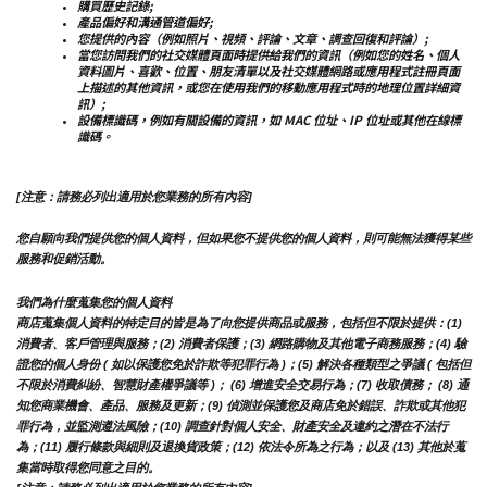
購買歷史記錄;
產品偏好和溝通管道偏好;
您提供的內容（例如照片、視頻、評論、文章、調查回復和評論）;
當您訪問我們的社交媒體頁面時提供給我們的資訊（例如您的姓名、個人
資料圖片、喜歡、位置、朋友清單以及社交媒體網路或應用程式註冊頁面
上描述的其他資訊，或您在使用我們的移動應用程式時的地理位置詳細資
訊）;
設備標識碼，例如有關設備的資訊，如 MAC 位址、IP 位址或其他在線標
識碼。
[注意：請務必列出適用於您業務的所有內容]
您自願向我們提供您的個人資料，但如果您不提供您的個人資料，則可能無法獲得某些
服務和促銷活動。
我們為什麼蒐集您的個人資料
商店蒐集個人資料的特定目的皆是為了向您提供商品或服務，包括但不限於提供：(1) 
消費者、客戶管理與服務；(2) 消費者保護；(3) 網路購物及其他電子商務服務；(4) 驗
證您的個人身份 ( 如以保護您免於詐欺等犯罪行為 )；(5) 解決各種類型之爭議 ( 包括但
不限於消費糾紛、智慧財產權爭議等 )； (6) 增進安全交易行為；(7) 收取債務； (8) 通
知您商業機會、產品、服務及更新；(9) 偵測並保護您及商店免於錯誤、詐欺或其他犯
罪行為，並監測遵法風險；(10) 調查針對個人安全、財產安全及違約之潛在不法行
為；(11) 履行條款與細則及退換貨政策；(12) 依法令所為之行為；以及 (13) 其他於蒐
集當時取得您同意之目的。