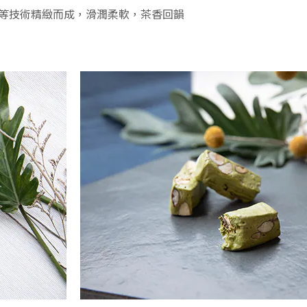
等技術精緻而成，
滑潤柔軟，茶香回韻