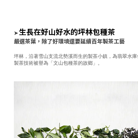
生長在好山好水的坪林包種茶
➤
嚴選茶葉，除了好環境還要延續百年製茶工藝
坪林，沿著雪山支流
北勢溪而生的製茶小鎮，
為翡翠水庫
製茶技術
被
譽為
「文山
包種茶
的故鄉」
。