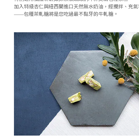
加入特級杏仁與紐西蘭進口天然無水奶油，
經攪拌、充氣
包種茶軋糖將是您吃過最不黏牙的牛軋糖。
——