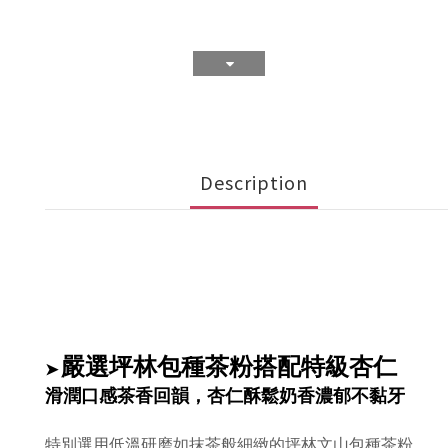
Description
嚴選坪林包種茶粉搭配特級杏仁
➤
滑潤口感茶香回韻，杏仁酥鬆奶香濃郁不黏牙
特別選用
低溫研磨如抹茶般細緻的坪林文山包種茶粉