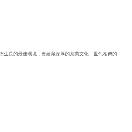
樹生長的最佳環境，
更蘊藏深厚的茶業文
化，
世代相傳的