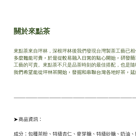
關於來點茶
來點茶來自坪林，深根坪林後我們發現台灣製茶工藝已相
多麼難能可貴，於是從較易融入日常的點心開始，研發簡
工
藝的可貴。
來點茶不只
是品茶時刻的最佳搭配，也是隨
我們希望能從坪林茶開始，發掘和串聯台灣各地好茶，延
—————
—————
—————
—————
———
——
—————
商品資訊：
➤
成分：包種茶粉、特級杏仁、麥芽糖、特級砂糖、奶油、