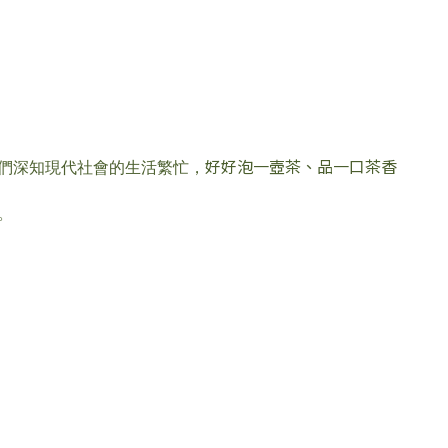
好好泡一壺茶、品一口茶香
們深知現代社會的生活繁忙，
。