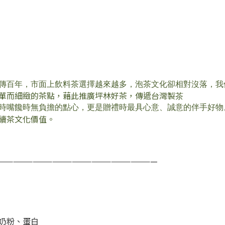
傳百年，市面上飲料茶選擇越來越多，泡茶文化卻相對沒落，我
單而細緻的茶點，
藉此推廣坪林好茶，傳遞台灣製
茶
時嘴饞時無負擔的點心，更是贈禮時
最具
心
意、誠意的伴手好物
續茶文化價值。
—————
—————
—————
—————
—————
奶粉、蛋白