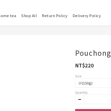
some tea
Shop All
Return Policy
Delivery Policy
Pouchong
NT$220
Size
Quantity