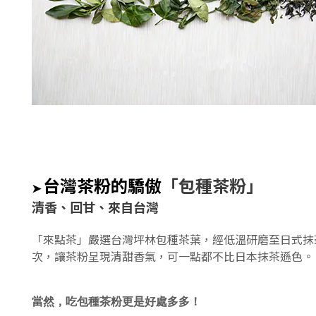
台灣茶粉的驕傲
「包種茶粉」
➤
清香、回甘、來自台灣
「來點茶」嚴選台灣坪林包種茶葉，經低溫研磨至日式抹茶等
次，讓茶粉呈現清甜香氣，可一點都不比日本抹茶遜色。
當然，吃包種茶粉更是好處多多！