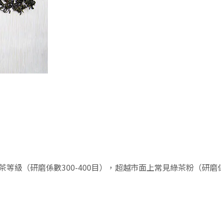
級（研磨係數300-400目），超越市面上常見綠茶粉（研磨係數